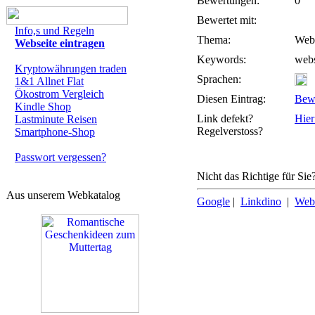
Bewertungen:
0
Bewertet mit:
Info,s und Regeln
Thema:
Webs
Webseite eintragen
Keywords:
webs
Kryptowährungen traden
Sprachen:
1&1 Allnet Flat
Ökostrom Vergleich
Diesen Eintrag:
Bew
Kindle Shop
Link defekt?
Hier
Lastminute Reisen
Regelverstoss?
Smartphone-Shop
Passwort vergessen?
Nicht das Richtige für Sie
Aus unserem Webkatalog
Google
|
Linkdino
|
Web