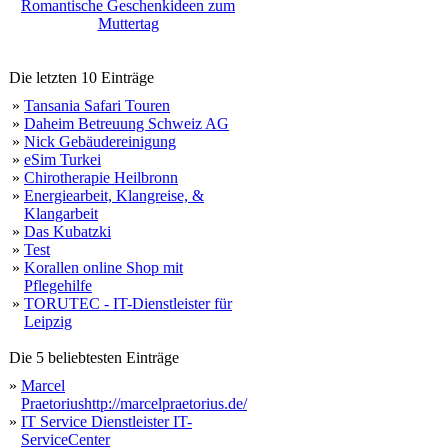
Romantische Geschenkideen zum
Muttertag
Die letzten 10 Einträge
»
Tansania Safari Touren
»
Daheim Betreuung Schweiz AG
»
Nick Gebäudereinigung
»
eSim Turkei
»
Chirotherapie Heilbronn
»
Energiearbeit, Klangreise, &
Klangarbeit
»
Das Kubatzki
»
Test
»
Korallen online Shop mit
Pflegehilfe
»
TORUTEC - IT-Dienstleister für
Leipzig
Die 5 beliebtesten Einträge
»
Marcel
Praetoriushttp://marcelpraetorius.de/
»
IT Service Dienstleister IT-
ServiceCenter