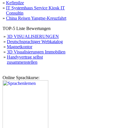
»
Kefirpilze
»
IT Systemhaus Service Kiosk IT
Consultin
»
China Reisen Yangtse-Kreuzfahrt
TOP-5 Liste Bewertungen
»
3D VISUALISIERUNGEN
»
Deutschsprachiger Webkatalog
»
Magnetkontor
»
3D Visualisierungen Immobilien
»
Handyvertrag selbst
zusammenstellen
Online Sprachkurse: