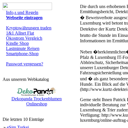
Die durch uns erhobenen 
Ermittlungsbericht, Detekt
Info,s und Regeln
Webseite eintragen
� Beweisverbote ausgeschl
Luxemburg wird betont tran
Kryptowährungen traden
Detektive der Kurtz Detek
1&1 Allnet Flat
brutto die Stunde im Einsa
Ökostrom Vergleich
Informationen im Ermittlu
Kindle Shop
Lastminute Reisen
Neben �herkömmlichen� De
Smartphone-Shop
Pfalz & Luxemburg IT-Fore
Abhörschutz, Sicherheitsa
Passwort vergessen?
unserer Luxemburger Detek
Fahrzeugsicherstellung un
und � als ganz besonderes
Aus unserem Webkatalog
Hunde. Ein Blick auf die 
(http://www.kurtz-detekte
Dekopanda Trockenblumen
Gerne steht Ihnen Patrick 
Onlineshop
individuelle Beratung zur 
Luxemburg & Trier zudem 
Verfügung: http://www.kurt
Die letzten 10 Einträge
luxemburg/online-auftrag-a
»
eSim Turkei