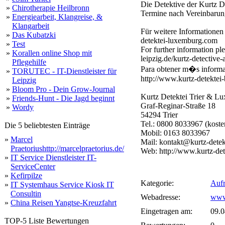
Die Detektive der Kurtz D
»
Chirotherapie Heilbronn
Termine nach Vereinbarun
»
Energiearbeit, Klangreise, &
Klangarbeit
Für weitere Informationen 
»
Das Kubatzki
detektei-luxemburg.com
»
Test
For further information ple
»
Korallen online Shop mit
leipzig.de/kurtz-detective
Pflegehilfe
Para obtener m�s informac
»
TORUTEC - IT-Dienstleister für
http://www.kurtz-detektei-
Leipzig
»
Bloom Pro - Dein Grow-Journal
Kurtz Detektei Trier & L
»
Friends-Hunt - Die Jagd beginnt
Graf-Reginar-Straße 18
»
Wordy
54294 Trier
Tel.: 0800 8033967 (kosten
Die 5 beliebtesten Einträge
Mobil: 0163 8033967
»
Marcel
Mail: kontakt@kurtz-dete
Praetoriushttp://marcelpraetorius.de/
Web: http://www.kurtz-de
»
IT Service Dienstleister IT-
ServiceCenter
»
Kefirpilze
Kategorie:
Aufr
»
IT Systemhaus Service Kiosk IT
Consultin
Webadresse:
www.
»
China Reisen Yangtse-Kreuzfahrt
Eingetragen am:
09.0
TOP-5 Liste Bewertungen