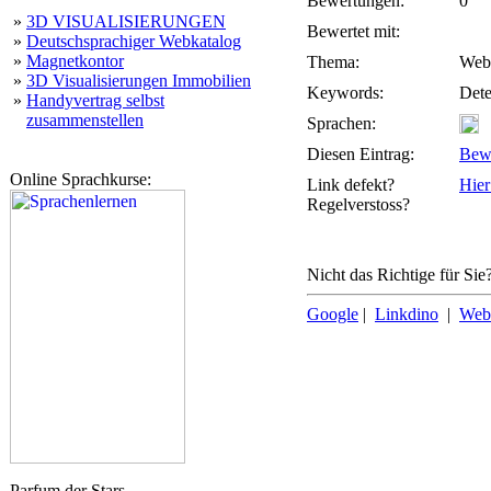
Bewertungen:
0
»
3D VISUALISIERUNGEN
Bewertet mit:
»
Deutschsprachiger Webkatalog
»
Magnetkontor
Thema:
Webs
»
3D Visualisierungen Immobilien
Keywords:
Dete
»
Handyvertrag selbst
zusammenstellen
Sprachen:
Diesen Eintrag:
Bew
Online Sprachkurse:
Link defekt?
Hier
Regelverstoss?
Nicht das Richtige für Sie
Google
|
Linkdino
|
Web
Parfum der Stars