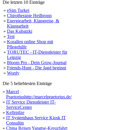
Die letzten 10 Einträge
»
eSim Turkei
»
Chirotherapie Heilbronn
»
Energiearbeit, Klangreise, &
Klangarbeit
»
Das Kubatzki
»
Test
»
Korallen online Shop mit
Pflegehilfe
»
TORUTEC - IT-Dienstleister für
Leipzig
»
Bloom Pro - Dein Grow-Journal
»
Friends-Hunt - Die Jagd beginnt
»
Wordy
Die 5 beliebtesten Einträge
»
Marcel
Praetoriushttp://marcelpraetorius.de/
»
IT Service Dienstleister IT-
ServiceCenter
»
Kefirpilze
»
IT Systemhaus Service Kiosk IT
Consultin
»
China Reisen Yangtse-Kreuzfahrt