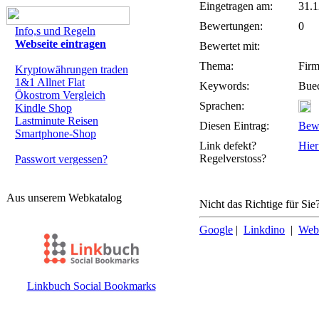
Eingetragen am:
31.1
Bewertungen:
0
Info,s und Regeln
Webseite eintragen
Bewertet mit:
Thema:
Firm
Kryptowährungen traden
1&1 Allnet Flat
Keywords:
Buec
Ökostrom Vergleich
Sprachen:
Kindle Shop
Lastminute Reisen
Diesen Eintrag:
Bew
Smartphone-Shop
Link defekt?
Hier
Regelverstoss?
Passwort vergessen?
Aus unserem Webkatalog
Nicht das Richtige für Sie
Google
|
Linkdino
|
Web
Linkbuch Social Bookmarks