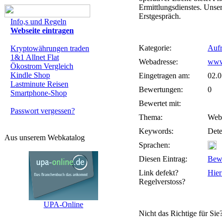
Ermittlungsdienstes. Unser
Erstgespräch.
Info,s und Regeln
Webseite eintragen
Kategorie:
Aufr
Kryptowährungen traden
1&1 Allnet Flat
Webadresse:
www.
Ökostrom Vergleich
Kindle Shop
Eingetragen am:
02.0
Lastminute Reisen
Bewertungen:
0
Smartphone-Shop
Bewertet mit:
Passwort vergessen?
Thema:
Webs
Keywords:
Dete
Aus unserem Webkatalog
Sprachen:
Diesen Eintrag:
Bew
Link defekt?
Hier
Regelverstoss?
UPA-Online
Nicht das Richtige für Sie