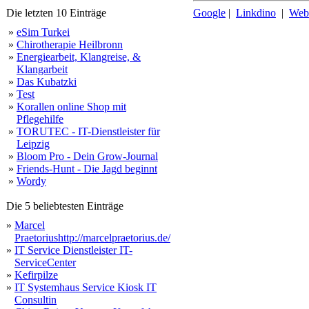
Die letzten 10 Einträge
Google
|
Linkdino
|
Web
»
eSim Turkei
»
Chirotherapie Heilbronn
»
Energiearbeit, Klangreise, &
Klangarbeit
»
Das Kubatzki
»
Test
»
Korallen online Shop mit
Pflegehilfe
»
TORUTEC - IT-Dienstleister für
Leipzig
»
Bloom Pro - Dein Grow-Journal
»
Friends-Hunt - Die Jagd beginnt
»
Wordy
Die 5 beliebtesten Einträge
»
Marcel
Praetoriushttp://marcelpraetorius.de/
»
IT Service Dienstleister IT-
ServiceCenter
»
Kefirpilze
»
IT Systemhaus Service Kiosk IT
Consultin