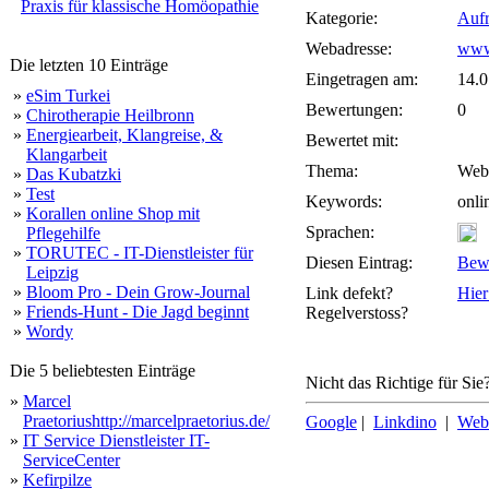
Praxis für klassische Homöopathie
Kategorie:
Aufr
Webadresse:
www.
Die letzten 10 Einträge
Eingetragen am:
14.0
»
eSim Turkei
Bewertungen:
0
»
Chirotherapie Heilbronn
»
Energiearbeit, Klangreise, &
Bewertet mit:
Klangarbeit
Thema:
Webs
»
Das Kubatzki
»
Test
Keywords:
onli
»
Korallen online Shop mit
Sprachen:
Pflegehilfe
»
TORUTEC - IT-Dienstleister für
Diesen Eintrag:
Bew
Leipzig
»
Bloom Pro - Dein Grow-Journal
Link defekt?
Hier
»
Friends-Hunt - Die Jagd beginnt
Regelverstoss?
»
Wordy
Die 5 beliebtesten Einträge
Nicht das Richtige für Sie
»
Marcel
Praetoriushttp://marcelpraetorius.de/
Google
|
Linkdino
|
Web
»
IT Service Dienstleister IT-
ServiceCenter
»
Kefirpilze