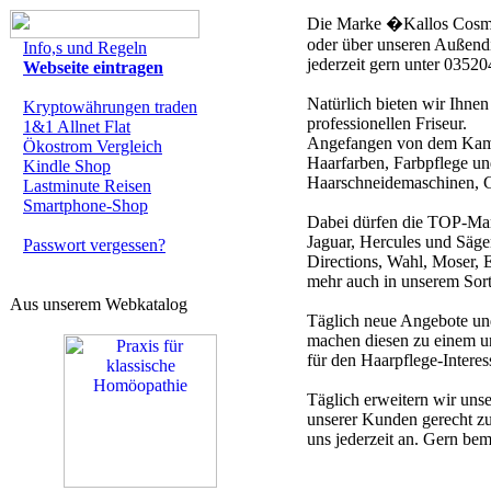
Die Marke �Kallos Cosmet
oder über unseren Außendie
Info,s und Regeln
jederzeit gern unter 0352
Webseite eintragen
Natürlich bieten wir Ihne
Kryptowährungen traden
professionellen Friseur.
1&1 Allnet Flat
Angefangen von dem Kamm,
Ökostrom Vergleich
Haarfarben, Farbpflege und
Kindle Shop
Haarschneidemaschinen, Gl
Lastminute Reisen
Smartphone-Shop
Dabei dürfen die TOP-Mar
Jaguar, Hercules und Säg
Passwort vergessen?
Directions, Wahl, Moser, 
mehr auch in unserem Sort
Aus unserem Webkatalog
Täglich neue Angebote un
machen diesen zu einem une
für den Haarpflege-Intere
Täglich erweitern wir un
unserer Kunden gerecht zu 
uns jederzeit an. Gern be