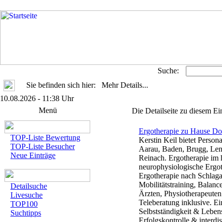
Suche:
Sie befinden sich hier: Mehr Details...
10.08.2026 - 11:38 Uhr
Menü
Die Detailseite zu diesem Ei
Ergotherapie zu Hause Do
TOP-Liste Bewertung
Kerstin Keil bietet Person
TOP-Liste Besucher
Aarau, Baden, Brugg, Len
Neue Einträge
Reinach. Ergotherapie im
neurophysiologische Ergot
Ergotherapie nach Schlag
Mobilitätstraining, Balan
Detailsuche
Ärzten, Physiotherapeute
Livesuche
Teleberatung inklusive. Ei
TOP100
Selbstständigkeit & Lebens
Suchtipps
Erfolgskontrolle & interd