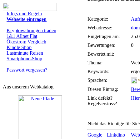
Info,s und Regeln
Kategorie:
Aufr
Webseite eintragen
Webadresse:
domi
Kryptowährungen traden
1&1 Allnet Flat
Eingetragen am:
25.0
Ökostrom Vergleich
Bewertungen:
0
Kindle Shop
Lastminute Reisen
Bewertet mit:
Smartphone-Shop
Thema:
Webs
Passwort vergessen?
Keywords:
ergo
Sprachen:
M
Aus unserem Webkatalog
Diesen Eintrag:
Bew
Link defekt?
Hier
Regelverstoss?
Nicht das Richtige für Sie
Google
|
Linkdino
|
Web