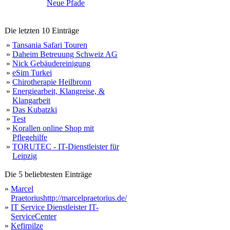
Neue Pfade
Die letzten 10 Einträge
»
Tansania Safari Touren
»
Daheim Betreuung Schweiz AG
»
Nick Gebäudereinigung
»
eSim Turkei
»
Chirotherapie Heilbronn
»
Energiearbeit, Klangreise, &
Klangarbeit
»
Das Kubatzki
»
Test
»
Korallen online Shop mit
Pflegehilfe
»
TORUTEC - IT-Dienstleister für
Leipzig
Die 5 beliebtesten Einträge
»
Marcel
Praetoriushttp://marcelpraetorius.de/
»
IT Service Dienstleister IT-
ServiceCenter
»
Kefirpilze